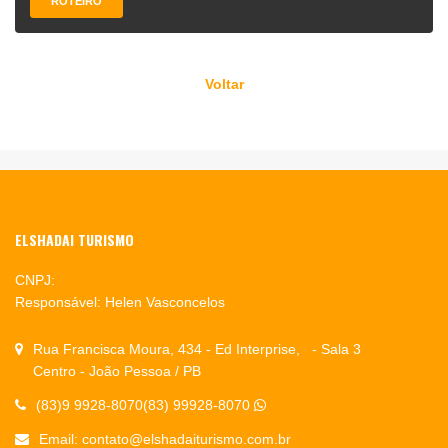
ROTEIRO
Voltar
ELSHADAI TURISMO
CNPJ:
Responsável: Helen Vasconcelos
Rua Francisca Moura, 434 - Ed Interprise, - Sala 3
Centro - João Pessoa / PB
(83)9 9928-8070(83) 99928-8070
Email:
contato@elshadaiturismo.com.br