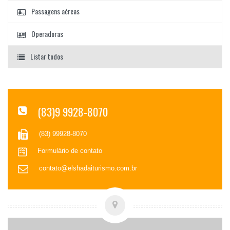
Passagens aéreas
Operadoras
Listar todos
(83)9 9928-8070
(83) 99928-8070
Formulário de contato
contato@elshadaiturismo.com.br