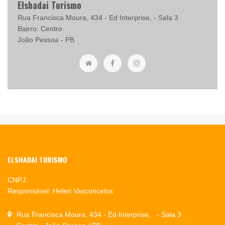
Elshadai Turismo
Rua Francisca Moura, 434 - Ed Interprise, - Sala 3
Bairro: Centro
João Pessoa - PB
ELSHADAI TURISMO
CNPJ:
Responsável: Helen Vasconcelos
Rua Francisca Moura, 434 - Ed Interprise, - Sala 3