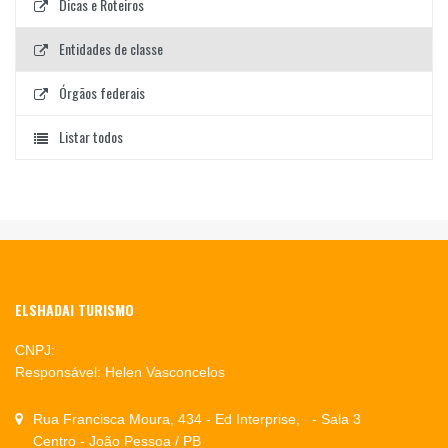
Dicas e Roteiros
Entidades de classe
Órgãos federais
Listar todos
ELSHADAI TURISMO
CNPJ:
Responsável: Helen Vasconcelos
Rua Francisca Moura, 434 - Ed Interprise, - Sala 3
Centro - João Pessoa / PB