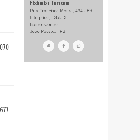
Elshadai Turismo
Rua Francisca Moura, 434 - Ed
Interprise, - Sala 3
Bairro: Centro
João Pessoa - PB
070
677