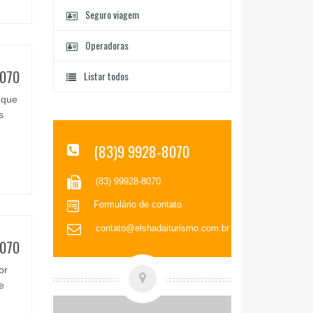
Seguro viagem
Operadoras
070
Listar todos
 que
s
(83)9 9928-8070
(83) 99928-8070
Formulário de contato
contato@elshadaiturismo.com.br
070
or
e