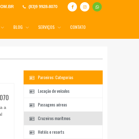
COM.BR
(83)9 9928-8070
BLOG
SERVIÇOS
CONTATO
Parceiros: Categorias
Locação de veículos
070
Passagens aéreas
ja a
al
Cruzeiros marítmos
Hotéis e resorts