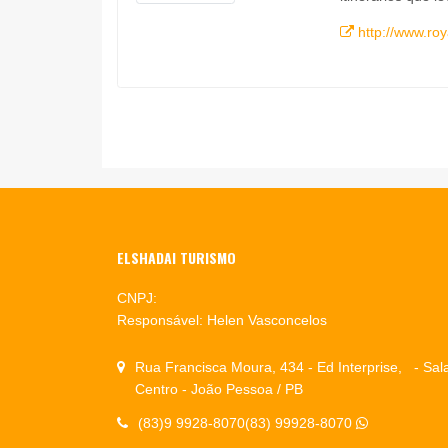
http://www.ro
ELSHADAI TURISMO
CNPJ:
Responsável: Helen Vasconcelos
Rua Francisca Moura, 434 - Ed Interprise, - Sal
Centro - João Pessoa / PB
(83)9 9928-8070(83) 99928-8070