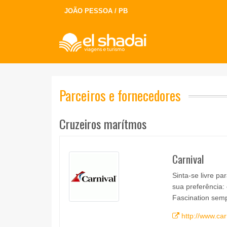
JOÃO PESSOA / PB
Parceiros e fornecedores
Cruzeiros marítmos
Carnival
Sinta-se livre pa
sua preferência:
Fascination sem
http://www.car