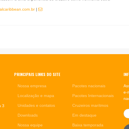
yalcaribbean.com.br
|
PRINCIPAIS LINKS DO SITE
IN
Nossa empresa
Pacotes nacionais
As
e-
Localização e mapa
Pacotes Internacionais
nac
Unidades e contatos
Cruzeiros marítmos
a 3
Downloads
Em destaque
Nossa equipe
Baixa temporada