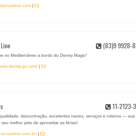
stacruzeiros.com
|
 Line
(83)9 9928-8
ine no Mediterrâneo a bordo do Disney Magic!
ruise.disney.go.com/
|
os
11-2123-3
 qualidade, descontração, excelentes navios, serviços e roteiros — sua
seu melhor jeito de aproveitar as férias!
rocruzeiros.com.br/
|