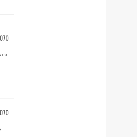
070
s no
070
e