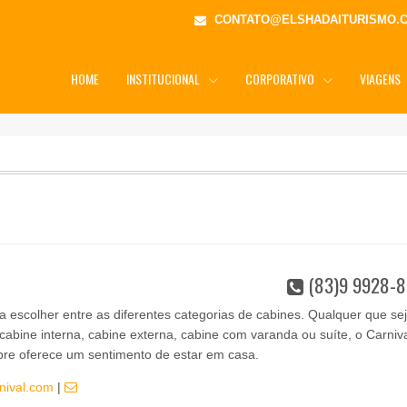
CONTATO@ELSHADAITURISMO.
HOME
INSTITUCIONAL
CORPORATIVO
VIAGENS
(83)9 9928-8
ra escolher entre as diferentes categorias de cabines. Qualquer que se
 cabine interna, cabine externa, cabine com varanda ou suíte, o Carniv
pre oferece um sentimento de estar em casa.
nival.com
|