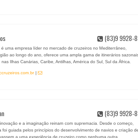
ros
(83)9 9928-8
 é uma empresa líder no mercado de cruzeiros no Mediterrâneo,
ião ao longo do ano, oferece uma ampla gama de itinerários sazonai
nas Ilhas Canárias, Caribe, Antilhas, América do Sul, Sul da África.
ccruzeiros.com.br
|
an
(83)9 9928-8
 inovação e a imaginação reinam com supremacia. Desde o começo,
foi guiada pelos princípios do desenvolvimento de navios e criação d
 levassem a uma experiência de cruzeiro como nenhuma outra